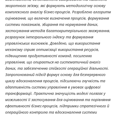
зворотного
зв
’
язку
,
які
формують
методологічну
основу
комплексного
аналізу
бізнес
-
процесів
.
Розроблено
алгоритм
оцінювання
,
що
включає
визначення
процесів
,
формування
системи
показників
,
збирання
та
нормування
даних
,
застосування
методів
багатокритеріального
зважування
,
розрахунок
інтегрального
індексу
та
формування
управлінських
висновків
.
Доведено
,
що
використання
механізму
сприяє
оптимізації
використання
ресурсів
,
підвищенню
продуктивності
команд
,
посиленню
управління
,
що
опирається
на
систематичний
аналіз
даних
,
та
забезпеченню
стійкості
операційної
діяльності
.
Запропонований підхід формує основу для безперервного
циклу вдосконалення процесів, підсилюючи гнучкість та
адаптивність системи управління в умовах цифрової
трансформації. Практична значущість моделі полягає у
можливості її застосування для оцінювання та порівняння
ефективності бізнес-процесів, підтримки стратегічного й
операційного контролю та вдосконалення системи