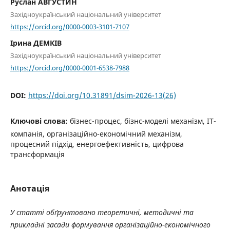
Руслан АВГУСТИН
Західноукраїнський національний університет
https://orcid.org/0000-0003-3101-7107
Ірина ДЕМКІВ
Західноукраїнський національний університет
https://orcid.org/0000-0001-6538-7988
DOI:
https://doi.org/10.31891/dsim-2026-13(26)
Ключові слова:
бізнес-процес, бізнс-моделі механізм, ІТ-
компанія, організаційно-економічний механізм,
процесний підхід, енергоефективність, цифрова
трансформація
Анотація
У
статті
обґрунтовано
теоретичні
,
методичні
та
прикладні
засади
формування
організаційно
-
економічного