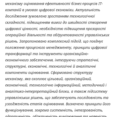
механізму
оцінювання
ефективності
бізнес
-
процесів
ІТ
-
компаній
в
умовах
цифрової
економіки
.
Актуальність
дослідження
зумовлена
зростанням
технологічної
складності
,
підвищенням
вимог
до
швидкості
створення
цифрової
цінності
,
необхідністю
підвищення
прозорості
операційної
діяльності
та
обґрунтованості
управлінських
рішень
.
Запропоновано
комплексний
підхід
,
що
поєднує
положення
процесного
менеджменту
,
принципи
цифрової
трансформації
та
інструменти
організаційно
-
економічного
забезпечення
,
інтегруючи
стратегічні
,
структурні
,
економічні
,
технологічні
й
аналітичні
компоненти
оцінювання
.
Сформовано
структуру
механізму
,
яка
охоплює
цільовий
,
організаційний
,
економічний
,
технологічно
інформаційний
,
методичний
і
аналітико
-
інтерпретаційний
блоки
,
а
також
підсистему
управлінських
рішень
,
що
забезпечують
послідовність
та
узгодженість
етапів
оцінювання
.
Визначено
принципи
його
функціонування
,
зокрема
системність
,
інтегрованість
,
адаптивність
,
об
’
єктивність
вимірювання
та
наявність