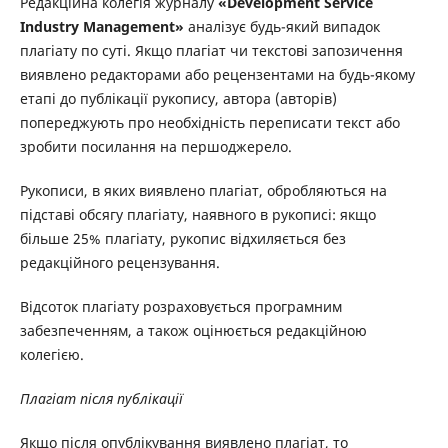
Редакційна колегія журналу
«Development Service
Industry Management»
аналізує будь-який випадок
плагіату по суті. Якщо плагіат чи текстові запозичення
виявлено редакторами або рецензентами на будь-якому
етапі до публікації рукопису, автора (авторів)
попереджують про необхідність переписати текст або
зробити посилання на першоджерело.
Рукописи, в яких виявлено плагіат, обробляються на
підставі обсягу плагіату, наявного в рукописі: якщо
більше 25% плагіату, рукопис відхиляється без
редакційного рецензування.
Відсоток плагіату розраховується програмним
забезпеченням, а також оцінюється редакційною
колегією.
Плагіат після публікації
Якщо після опублікування виявлено плагіат, то