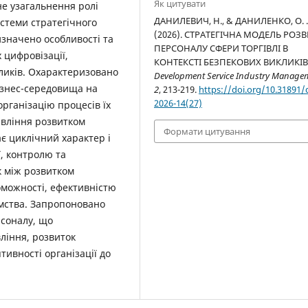
Як цитувати
не узагальнення ролі
ДАНИЛЕВИЧ, Н., & ДАНИЛЕНКО, О. 
стеми стратегічного
(2026). СТРАТЕГІЧНА МОДЕЛЬ РОЗ
изначено особливості та
ПЕРСОНАЛУ СФЕРИ ТОРГІВЛІ В
 цифровізації,
КОНТЕКСТІ БЕЗПЕКОВИХ ВИКЛИКІВ
ликів. Охарактеризовано
Development Service Industry Manage
ізнес-середовища на
2
, 213-219.
https://doi.org/10.31891/
2026-14(27)
рганізацію процесів їх
авління розвитком
Формати цитування
є циклічний характер і
ї, контролю та
к між розвитком
можності, ефективністю
ємства. Запропоновано
соналу, що
ління, розвиток
ивності організації до