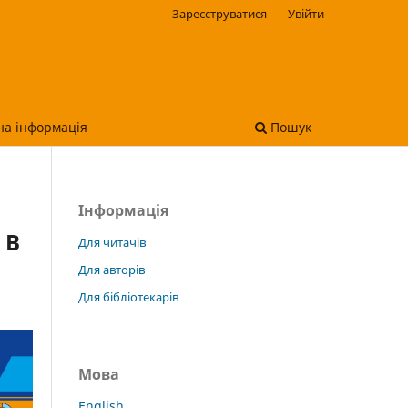
Зареєструватися
Увійти
на інформація
Пошук
Інформація
 В
Для читачів
Для авторів
Для бібліотекарів
Мова
English