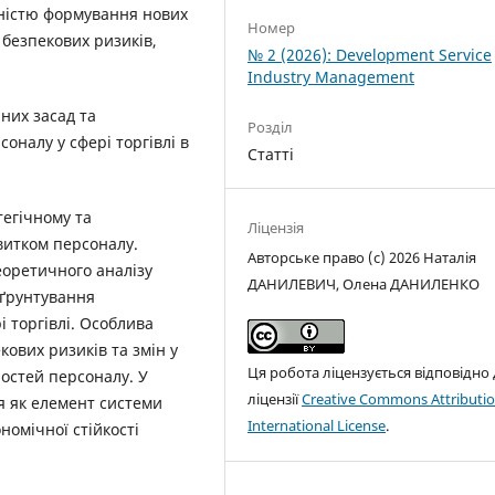
дністю формування нових
Номер
 безпекових ризиків,
№ 2 (2026): Development Service
Industry Management
них засад та
Розділ
оналу у сфері торгівлі в
Статті
тегічному та
Ліцензія
витком персоналу.
Авторське право (c) 2026 Наталія
оретичного аналізу
ДАНИЛЕВИЧ, Олена ДАНИЛЕНКО
бґрунтування
і торгівлі. Особлива
кових ризиків та змін у
Ця робота ліцензується відповідно
остей персоналу. У
ліцензії
Creative Commons Attributio
я як елемент системи
International License
.
номічної стійкості