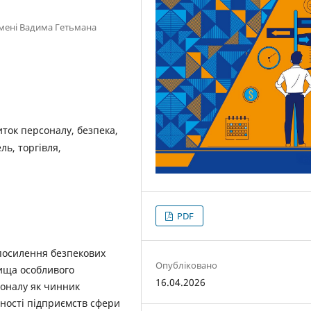
імені Вадима Гетьмана
ток персоналу, безпека,
ль, торгівля,
PDF
посилення безпекових
Опубліковано
вища особливого
16.04.2026
соналу як чинник
ності підприємств сфери