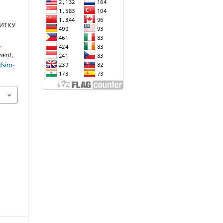
.
ВИТКУ
.
ment
,
dsim-