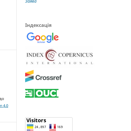
Заява
Індексація
 до
n 4.0