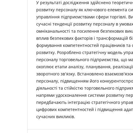
У результаті дослідження здійснено теоретич
розвитку персоналу як ключового елемента си
управління підприємствами сфери торгівлі. В
сучасні тенденції розвитку персоналу в умовах
омніканальності та посилення безпекових вик
вплив безпекових факторів і трансформацій б
формування компетентностей працівників та о
розвитку. Розроблено стратегічну модель упр
персоналу торговельного підприємства, що ма
охоплює етапи аналізу, планування, реалізаці
зворотного зв’язку. Встановлено взаємозв’язо
персоналу, підвищенням його конкурентоспро
діяльності та стійкістю торговельного підпри
напрями удосконалення системи розвитку пер
передбачають інтеграцію стратегічного управ
цифрових компетентностей і підвищення адапт
сучасних викликів.