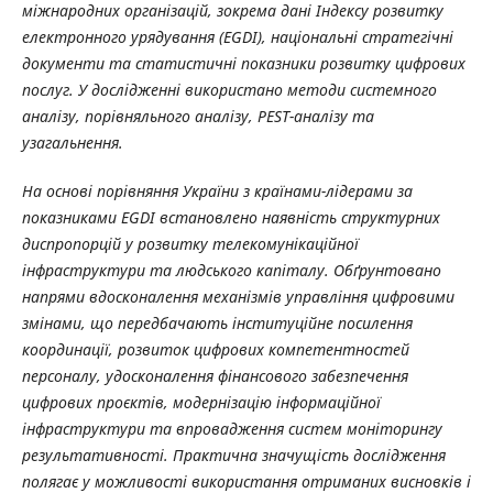
міжнародних організацій, зокрема дані Індексу розвитку
електронного урядування (EGDI), національні стратегічні
документи та статистичні показники розвитку цифрових
послуг. У дослідженні використано методи системного
аналізу, порівняльного аналізу, PEST-аналізу та
узагальнення.
На основі порівняння України з країнами-лідерами за
показниками EGDI встановлено наявність структурних
диспропорцій у розвитку телекомунікаційної
інфраструктури та людського капіталу. Обґрунтовано
напрями вдосконалення механізмів управління цифровими
змінами, що передбачають інституційне посилення
координації, розвиток цифрових компетентностей
персоналу, удосконалення фінансового забезпечення
цифрових проєктів, модернізацію інформаційної
інфраструктури та впровадження систем моніторингу
результативності. Практична значущість дослідження
полягає у можливості використання отриманих висновків і