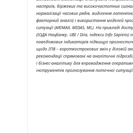
настроїв, біржевих та високочастотних сигнал
нормалізації часових рядів, виділення латентни
факторний аналіз) і використання моделей про
ситуації (ARIMAX, MIDAS, ML). На прикладі досту
(ІОДА Нацбанку, UBI / Diia, індекси Info Sapiens
поведінкових індикаторів підвищує прогности
щодо ІПВ – короткострокових змін у діловій а
рекомендації спрямовані на аналітичні підрозд
і бізнес-аналітику для впровадження оператив
інструментів прогнозування поточної ситуації