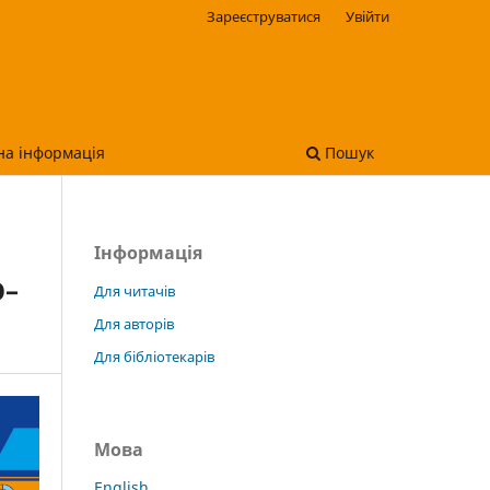
Зареєструватися
Увійти
на інформація
Пошук
Інформація
О–
Для читачів
Для авторів
Для бібліотекарів
Мова
English