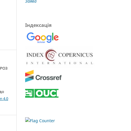
Заява
Індексація
ОРОЗ
 до
n 4.0