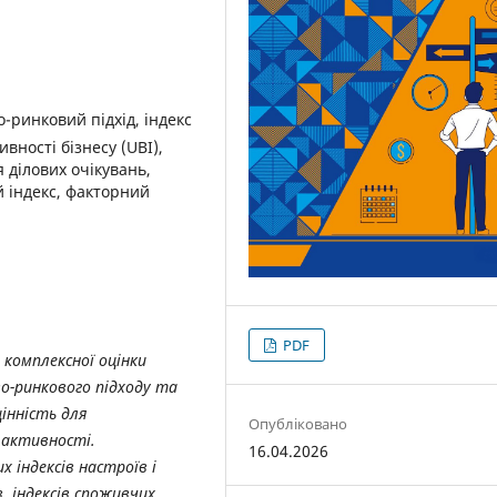
о-ринковий підхід, індекс
ивності бізнесу (UBI),
 ділових очікувань,
й індекс, факторний
PDF
 комплексної оцінки
во-ринкового підходу та
інність для
Опубліковано
 активності.
16.04.2026
 індексів настроїв і
, індексів споживчих