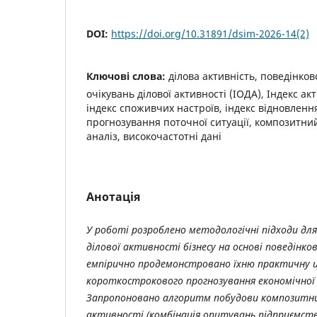
DOI:
https://doi.org/10.31891/dsim-2026-14(2)
Ключові слова:
ділова активність, поведінков
очікувань ділової активності (ІОДА), Індекс акт
індекс споживчих настроїв, індекс відновлення
прогнозування поточної ситуації, композитни
аналіз, високочастотні дані
Анотація
У роботі розроблено методологічні підходи для
ділової активності бізнесу на основі поведінко
емпірично продемонстровано їхню практичну ц
короткострокового прогнозування економічної
Запропоновано алгоритм побудови композитних
активності (комбінація опитувань підприємств