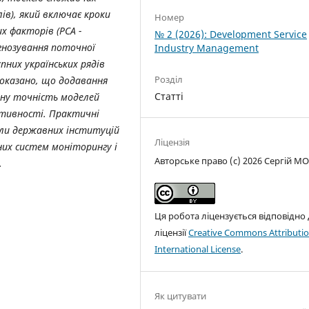
ів), який включає кроки
Номер
х факторів (PCA -
№ 2 (2026): Development Service
гнозування поточної
Industry Management
пних українських рядів
Розділ
) показано, що додавання
Статті
чну точність моделей
ктивності. Практичні
іли державних інституцій
Ліцензія
них систем моніторингу і
Авторське право (c) 2026 Сергій М
.
Ця робота ліцензується відповідно
ліцензії
Creative Commons Attributio
International License
.
Як цитувати