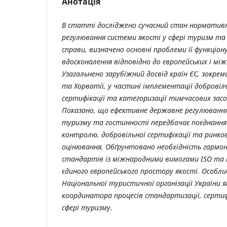
Анотація
В статті досліджено сучасний стан норматив
регулювання системи якості у сфері туризм та
справи, визначено основні проблеми її функціо
вдосконалення відповідно до європейських і мі
Узагальнено зарубіжний досвід країн ЄС, зокрема
та Хорватії, у частині імплементації добровіл
сертифікації та категоризації тимчасових засо
Показано, що ефективне державне регулювання 
туризму та гостинності передбачає поєднанн
контролю, добровільної сертифікації та ринков
оцінювання. Обґрунтовано необхідність гармоні
стандартів із міжнародними вимогами ISO та і
єдиного європейського простору якості. Особли
Національної туристичної організації України 
координатора процесів стандартизації, сертифі
сфері туризму.