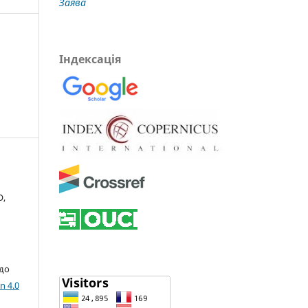
Заява
Індексація
О,
 до
n 4.0