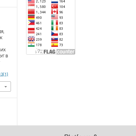
&
ІЯ,
ЯК
НИХ
УГ В
y
13(1)