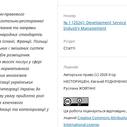
но-правового
Номер
 готельно-ресторанної
№ 1 (2026): Development Service
нування та напрями
Industry Management
жнародних стандартів.
 Іспанії, Франції, Польщі
Розділ
ьних і змішаних систем
Статті
бів розміщення.
якості послуг у сфері
Ліцензія
я нормативного
Авторське право (c) 2026 Ігор
их механізмів
НЕСТОРИШЕН, Євгеній РУДНІЧЕНК
зації українських
Руслана ЖОВТАНІ
нтеграції України до
ву увагу приділено ролі
як ключового
кації та категоризації у
Ця робота ліцензується відповідно
ліцензії
Creative Commons Attributio
International License
.