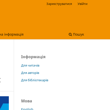
Зареєструватися
Увійти
на інформація
Пошук
Інформація
Для читачів
Для авторів
І
Для бібліотекарів
Мова
English