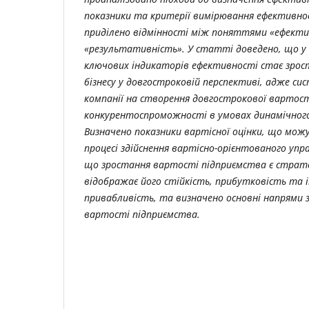
показники та критерії вимірювання ефективнос
приділено відмінності між поняттями «ефект
«результативність». У статті доведено, що у 
ключових індикаторів ефективності стає зрос
бізнесу у довгостроковій перспективі, адже си
компанії на створення довгострокової вартост
конкурентоспроможності в умовах динамічного
Визначено показники вартісної оцінки, що мож
процесі здійснення вартісно-орієнтованого упр
що зростання вартості підприємства є страт
відображає його стійкість, прибутковість та 
привабливість, та визначено основні напрями 
вартості підприємства.