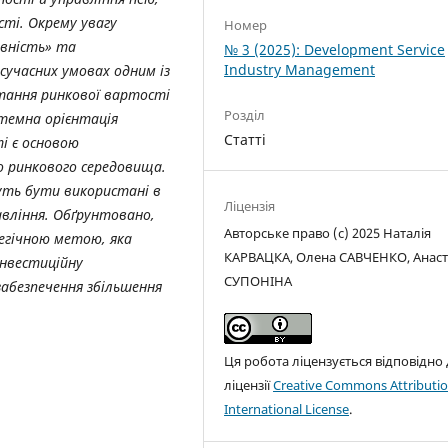
ті. Окрему увагу
Номер
ивність» та
№ 3 (2025): Development Service
Industry Management
сучасних умовах одним із
тання ринкової вартості
Розділ
стемна орієнтація
Статті
і є основою
 ринкового середовища.
уть бути використані в
Ліцензія
авління. Обґрунтовано,
Авторське право (c) 2025 Наталія
егічною метою, яка
КАРВАЦКА, Олена САВЧЕНКО, Анаст
інвестиційну
СУПОНІНА
забезпечення збільшення
Ця робота ліцензується відповідно
ліцензії
Creative Commons Attributio
International License
.