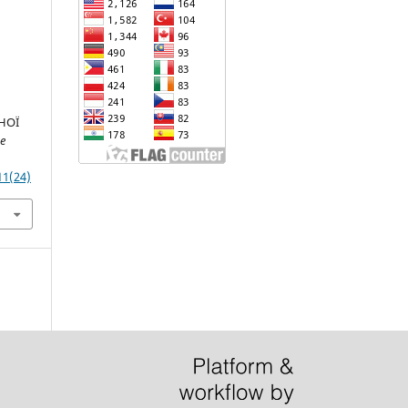
НОЇ
e
11(24)