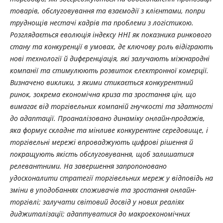
товарів, обслуговування та взаємодії з клієнтами, попри
труднощів нестачі кадрів та проблеми з логістикою.
Розглядається еволюція індексу ННІ як показника ринкового
стану та конкуренції в умовах, де ключову роль відіграють
нові технології й диференціація, які залучають міжнародні
компанії та стимулюють розвиток електронної комерції.
Визначено виклики, з якими стикається конкурентний
ринок, зокрема економічна криза та зростання цін, що
вимагає від торгівельних компаній гнучкості та здатності
до адаптації. Проаналізовано динаміку онлайн-продажів,
яка формує складне та мінливе конкурентне середовище, і
торгівельні мережі впроваджують цифрові рішення й
покращують якість обслуговування, щоб залишатися
релевантними. На завершення запропоновано
удосконалити стратегії торгівельних мереж у відповідь на
зміни в уподобаннях споживачів та зростання онлайн-
торгівлі; залучати світовий досвід у нових реаліях
диджиталізації; адаптуватися до макроекономічних