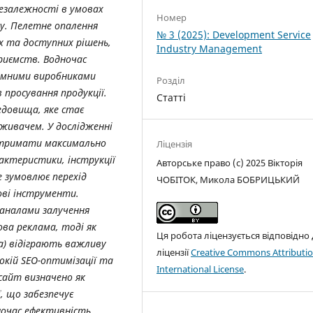
незалежності в умовах
Номер
ку. Пелетне опалення
№ 3 (2025): Development Service
х та доступних рішень,
Industry Management
приємств. Водночас
земними виробниками
Розділ
 просування продукції.
Статті
едовища, яке стає
оживачем. У дослідженні
 отримати максимально
Ліцензія
актеристики, інструкції
Авторське право (c) 2025 Вікторія
е зумовлює перехід
ЧОБІТОК, Микола БОБРИЦЬКИЙ
ові інструменти.
аналами залучення
ова реклама, тоді як
Ця робота ліцензується відповідно
ua) відіграють важливу
ліцензії
Creative Commons Attributio
окій SEO-оптимізації та
International License
.
сайт визначено як
, що забезпечує
ночас ефективність