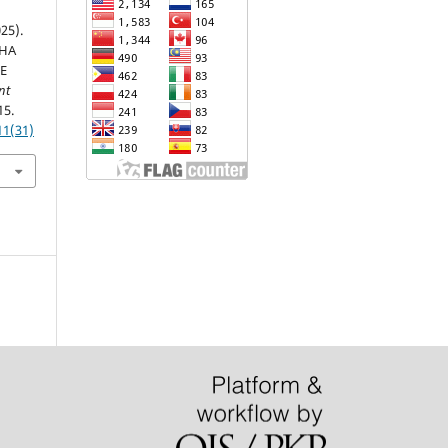
25).
НА
Е
nt
15.
11(31)