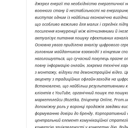
джерел енергії та необхідністю енергетичної 
воєнного стану й нестабільності на енергорин
виступає одним із найбільш економічно вигідни
що особливо важливо для малих і середніх під
посилення конкуренції між вітчизняними й іно
актуалізує питання пошуку ефективних каналів
Основна увага приділена аналізу цифрового сер
головним майданчиком взаємодії з кінцевим сп
наголошується, що сучасний покупець прагне
повну інформацію онлайн, зокрема технічні хар
з монтажу, відгуки та демонстраційні відео. Ц
акценту з традиційних офлайн-заходів на цифр
Встановлено, що найбільш результативними к
клієнтів є YouTube, органічний пошук та пошук
маркетплейси (Rozetka, Епіцентр Online, Prom.
допоміжну роль у воронці продажів завдяки вис
формуванню довіри до бренду. Корпоративний 
центральний елемент комунікаційної стратегії
конверсію зацікавленості у конкретну дію. Вод