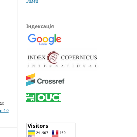
Заява
Індексація
 до
n 4.0