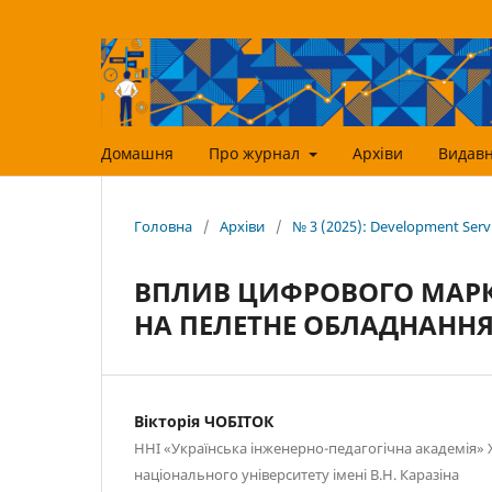
Домашня
Про журнал
Архіви
Видавн
Головна
/
Архіви
/
№ 3 (2025): Development Ser
ВПЛИВ ЦИФРОВОГО МАРК
НА ПЕЛЕТНЕ ОБЛАДНАННЯ 
Вікторія ЧОБІТОК
ННІ «Українська інженерно-педагогічна академія» 
національного університету імені В.Н. Каразіна