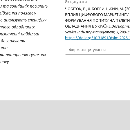
Як цитувати
и та зовнішніх посилань
ЧОБІТОК, В., & БОБРИЦЬКИЙ, М. (20
слідження полягає у
ВПЛИВ ЦИФРОВОГО МАРКЕТИНГУ 
но аналізують специфіку
ФОРМУВАННЯ ПОПИТУ НА ПЕЛЕТН
ОБЛАДНАННЯ В УКРАЇНІ.
Developme
етного обладнання.
Service Industry Management
,
3
, 209-2
визначенні найбільш
https://doi.org/10.31891/dsim-2025-
і дозволяють
щити
Формати цитування
ти поширенню сучасних
инку.