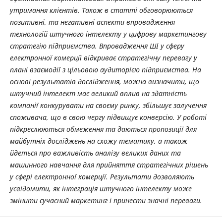
утримання клієнтів. Також в статті обговорюються
позитивні, та негативні аспекти впровадження
технологій штучного інтелекту у цифрову маркетингову
стратегію підприємства. Впровадження ШІ у сферу
електронної комерції відкриває стратегічну перевагу у
плані взаємодії з цільовою аудиторією підприємства. На
основі результатів дослідження, можна визначити, що
штучний інтелект має великий вплив на здатність
компанії конкурувати на своєму ринку, збільшує залучення
споживача, що в свою чергу підвищує конверсію. У роботі
підкреслюються обмеження та даються пропозиції для
майбутніх досліджень на схожу тематику, а також
йдеться про важливість аналізу великих даних та
машинного навчання для прийняття стратегічних рішень
у сфері електронної комерції. Результати дозволяють
усвідомити, як інтеграція штучного інтелекту може
змінити сучасний маркетинг і принести значні переваги.