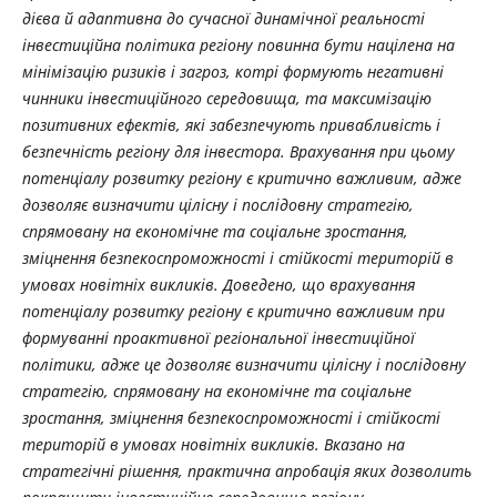
дієва й адаптивна до сучасної динамічної реальності
інвестиційна політика регіону повинна бути націлена на
мінімізацію ризиків і загроз, котрі формують негативні
чинники інвестиційного середовища, та максимізацію
позитивних ефектів, які забезпечують привабливість і
безпечність регіону для інвестора. Врахування при цьому
потенціалу розвитку регіону є критично важливим, адже
дозволяє визначити цілісну і послідовну стратегію,
спрямовану на економічне та соціальне зростання,
зміцнення безпекоспроможності і стійкості територій в
умовах новітніх викликів. Доведено, що врахування
потенціалу розвитку регіону є критично важливим при
формуванні проактивної регіональної інвестиційної
політики, адже це дозволяє визначити цілісну і послідовну
стратегію, спрямовану на економічне та соціальне
зростання, зміцнення безпекоспроможності і стійкості
територій в умовах новітніх викликів. Вказано на
стратегічні рішення, практична апробація яких дозволить