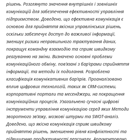
рішень. Розглянуто значення внутрішніх і зовнішніх
комунікацій для забезпечення ефективності управління
підприємством. Доведено, що ефективна комунікація є
основою для прийняття якісних управлінських рішень,
оскільки забезпечує доступ до важливої інформації,
зменшує ризики неправильного трактування даних,
покращує командну взаємодію та сприяє швидкому
реагуванню на зміни. Визначено основні проблеми
комунікаційного обміну, пов’язані з бар’єрами сприйняття
інформації, та методи їх подолання. Розроблена
класифікація комунікативних бар
’
єрів. Проаналізовано
вплив цифрових технологій, таких як CRM-системи,
корпоративні портали та месенджери, на покращення
комунікаційних процесів. Узагальнено сучасні цифрові
інструменти управління комунікацією серед яких Методи
зворотного зв’язку, мозкові штурми та
SWOT
-аналіз.
Доведено, що якісна комунікація сприяє швидкому
прийняттю рішень, зменшенню рівня конфліктності та
підвищенню продуктивності персоналу. Аргументовано,