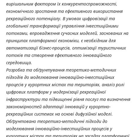
вирішальним фактором їх конкурентоспроможності,
економічного зростання та ефективного використання
рекреаційного потенціалу. В умовах цифровізації та
глобальної трансформації управління інвестиційними
потоками, впровадження сучасних моделей, заснованих на
принципах платформної економіки, є необхідним для
автоматизації бізнес-процесів, оптимізації туристичних
потоків та створення ефективного інноваційного
середовища.
Розробка та обґрунтування теоретико-методичних
підходів до моделювання інноваційно-інвестиційних
процесів у курортних містах та територіях, аналіз ролі
цифрових платформ у модернізації рекреаційної
інфраструктури та підвищенні рівня послуг та визначення
закономірностей адаптації інновацій у курортно-
рекреаційних системах на основі дифузійної моделі.
Обґрунтовано теоретико-методичні підходи до
моделювання інноваційно-інвестиційних процесів у
курортних містах та територіях на засадах платформної