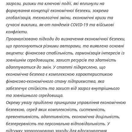
загрози, ризики та ключові події, які вплинули на
формування концепції економічної безпеки, зокрема
глобалізація, технологічні зміни, економічні кризи та
сучасні виклики, як-от пандемія COVID-19 та військові
конфлікти.
Проаналізовано підходи до визначення економічної безпеки,
що пропонуються різними авторами, та виявлено основні
акценти: фінансова стабільність, гармонізація інтересів із
зовнішнім середовищем, захист ресурсів та здатність
адаптуватися до змін. У статті підкреслено, що
економічна безпека є комплексною характеристикою
фінансово-економічного стану підприємства, яка
забезпечує стійкість та захист від загроз внутрішнього
та зовнішнього середовища.
Окрему увагу приділено принципам управління економічною
безпекою, серед яких комплексність, системність,
превентивність, адаптивність, економічна доцільність,
безперервність та персональна відповідальність. У
підсумку запропоновано заходи для вдосконалення