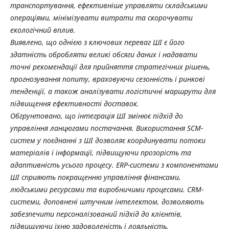
транспортування, ефективніше управляти складськими
операціями, мінімізувати витрати та скорочувати
екологічний вплив.
Виявлено, що однією з ключових переваг ШІ є його
здатність обробляти великі обсяги даних і надавати
точні рекомендації для прийняття стратегічних рішень,
прогнозування попиту, враховуючи сезонність і ринкові
тенденції, а також аналізувати логістичні маршрути для
підвищення ефективності доставок.
Обгрунтовано, що інтеграція ШІ змінює підхід до
управління ланцюгами постачання. Використання SCM-
систем у поєднанні з ШІ дозволяє координувати потоки
матеріалів і інформації, підвищуючи прозорість та
адаптивність усього процесу. ERP-системи з компонентами
ШІ сприяють покращенню управління фінансами,
людськими ресурсами та виробничими процесами. CRM-
системи, доповнені штучним інтелектом, дозволяють
забезпечити персоналізований підхід до клієнтів,
підвищуючи їхню задоволеність і лояльність.