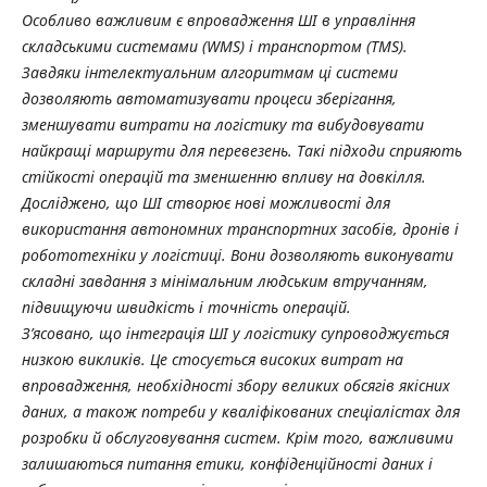
Особливо важливим є впровадження ШІ в управління
складськими системами (WMS) і транспортом (TMS).
Завдяки інтелектуальним алгоритмам ці системи
дозволяють автоматизувати процеси зберігання,
зменшувати витрати на логістику та вибудовувати
найкращі маршрути для перевезень. Такі підходи сприяють
стійкості операцій та зменшенню впливу на довкілля.
Досліджено, що ШІ створює нові можливості для
використання автономних транспортних засобів, дронів і
робототехніки у логістиці. Вони дозволяють виконувати
складні завдання з мінімальним людським втручанням,
підвищуючи швидкість і точність операцій.
З’ясовано, що інтеграція ШІ у логістику супроводжується
низкою викликів. Це стосується високих витрат на
впровадження, необхідності збору великих обсягів якісних
даних, а також потреби у кваліфікованих спеціалістах для
розробки й обслуговування систем. Крім того, важливими
залишаються питання етики, конфіденційності даних і