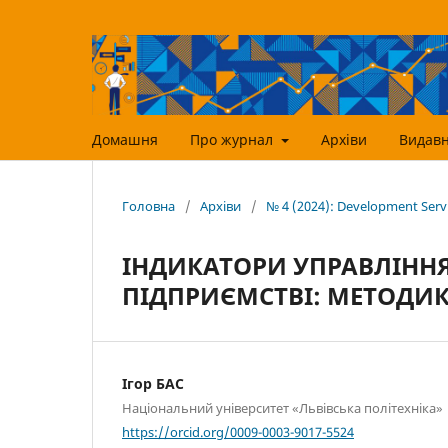
Домашня
Про журнал
Архіви
Видавн
Головна
/
Архіви
/
№ 4 (2024): Development Ser
ІНДИКАТОРИ УПРАВЛІНН
ПІДПРИЄМСТВІ: МЕТОДИКА
Ігор БАС
Національний університет «Львівська політехніка»
https://orcid.org/0009-0003-9017-5524