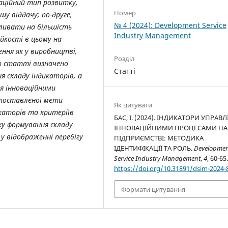
аційний тип розвитку,
Номер
у віддачу; по-друге,
№ 4 (2024): Development Service
пливати на більшість
Industry Management
йкості в цьому на
ння як у виробництві,
Розділ
ою статті визначено
Статті
я складу індикаторів, а
ня інноваційними
 поставленої мети
Як цитувати
икаторів та критеріїв
БАС, І. (2024). ІНДИКАТОРИ УПРАВ
ку формування складу
ІННОВАЦІЙНИМИ ПРОЦЕСАМИ НА
у відображенні перебігу
ПІДПРИЄМСТВІ: МЕТОДИКА
ІДЕНТИФІКАЦІЇ ТА РОЛЬ.
Developme
Service Industry Management
,
4
, 60-65
https://doi.org/10.31891/dsim-2024-
Формати цитування