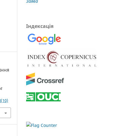
Заява
Індексація
ЛІННЯ
nt
.
8(10)