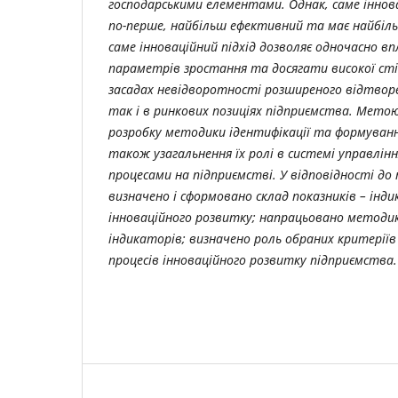
господарськими елементами. Однак, саме іннов
по-перше, найбільш ефективний та має найбільш
саме інноваційний підхід дозволяє одночасно в
параметрів зростання та досягати високої сті
засадах невідворотності розширеного відтворе
так і в ринкових позиціях підприємства. Мет
розробку методики ідентифікації та формуванн
також узагальнення їх ролі в системі управлін
процесами на підприємстві. У відповідності до
визначено і сформовано склад показників – інд
інноваційного розвитку; напрацьовано методи
індикаторів; визначено роль обраних критеріїв 
процесів інноваційного розвитку підприємства.