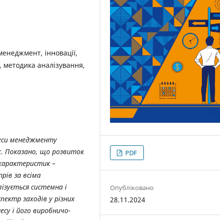
менеджмент, інновації,
, методика аналізування,
цеси менеджменту
х. Показано, що розвиток
PDF
характеристик –
рів за всіма
ізується системна і
Опубліковано
пектр заходів у різних
28.11.2024
есу і його виробничо-