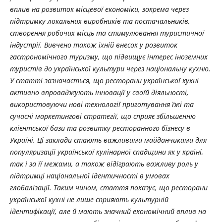
вплив на розвиток місцевої економіки, зокрема через
підтримку локальних виробників та постачальників,
створення робочих місць та стимулювання туристичної
індустрії. Вивчено також їхній внесок у розвиток
гастрономічного туризму, що підвищує інтерес іноземних
туристів до української культури через національну кухню.
У статті зазначається, що ресторани української кухні
активно впроваджують інновації у своїй діяльності,
використовуючи нові технології приготування їжі та
сучасні маркетингові стратегії, що сприяє збільшенню
клієнтської бази та розвитку ресторанного бізнесу в
Україні. Ці заклади стають важливими майданчиками для
популяризації української кулінарної спадщини як у країні,
так і за її межами, а також відіграють важливу роль у
підтримці національної ідентичності в умовах
глобалізації. Таким чином, стаття показує, що ресторани
української кухні не лише сприяють культурній
ідентифікації, але й мають значний економічний вплив на