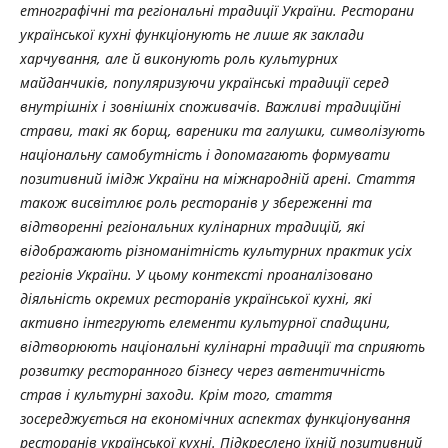
етнографічні та регіональні традиції України. Ресторани
української кухні функціонують не лише як заклади
харчування, але й виконують роль культурних
майданчиків, популяризуючи українські традиції серед
внутрішніх і зовнішніх споживачів. Важливі традиційні
страви, такі як борщ, вареники та галушки, символізують
національну самобутність і допомагають формувати
позитивний імідж України на міжнародній арені. Стаття
також висвітлює роль ресторанів у збереженні та
відтворенні регіональних кулінарних традицій, які
відображають різноманітність культурних практик усіх
регіонів України. У цьому контексті проаналізовано
діяльність окремих ресторанів української кухні, які
активно інтегрують елементи культурної спадщини,
відтворюють національні кулінарні традиції та сприяють
розвитку ресторанного бізнесу через автентичність
страв і культурні заходи. Крім того, стаття
зосереджується на економічних аспектах функціонування
ресторанів української кухні. Підкреслено їхній позитивний