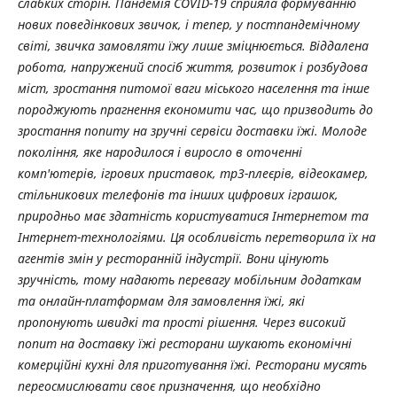
слабких сторін. Пандемія COVID-19 сприяла формуванню
нових поведінкових звичок, і тепер, у постпандемічному
світі, звичка замовляти їжу лише зміцнюється. Віддалена
робота, напружений спосіб життя, розвиток і розбудова
міст, зростання питомої ваги міського населення та інше
породжують прагнення економити час, що призводить до
зростання попиту на зручні сервіси доставки їжі. Молоде
покоління, яке народилося і виросло в оточенні
комп'ютерів, ігрових приставок, mp3-плеєрів, відеокамер,
стільникових телефонів та інших цифрових іграшок,
природньо має здатність користуватися Інтернетом та
Інтернет-технологіями. Ця особливість перетворила їх на
агентів змін у ресторанній індустрії. Вони цінують
зручність, тому надають перевагу мобільним додаткам
та онлайн-платформам для замовлення їжі, які
пропонують швидкі та прості рішення. Через високий
попит на доставку їжі ресторани шукають економічні
комерційні кухні для приготування їжі. Ресторани мусять
переосмислювати своє призначення, що необхідно