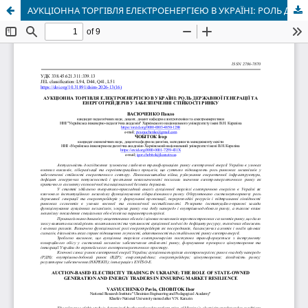
АУКЦІОННА ТОРГІВЛЯ ЕЛЕКТРОЕНЕРГІЄЮ В УКРАЇНІ: РОЛЬ ДЕРЖАВНОЇ ГЕНЕРАЦІЇ ТА ЕНЕРГОТРЕЙДЕРІВ У ЗАБЕЗПЕЧЕННІ СТІЙКОСТІ РИНКУ