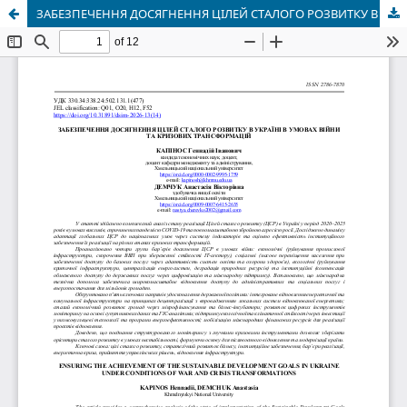
ЗАБЕЗПЕЧЕННЯ ДОСЯГНЕННЯ ЦІЛЕЙ СТАЛОГО РОЗВИТКУ В УКРАЇНІ В УМОВАХ ВІЙНИ ТА КРИЗОВИХ ТРАНСФОРМАЦІЙ