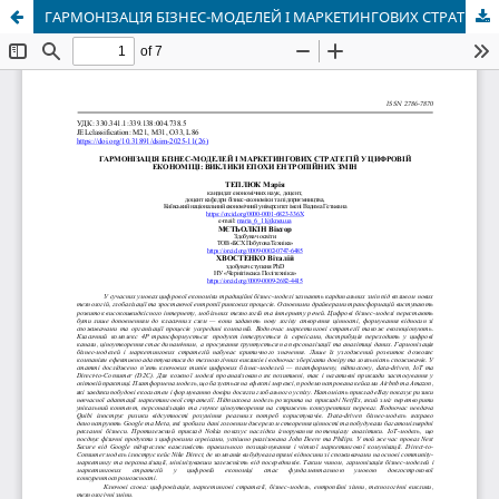
ГАРМОНІЗАЦІЯ БІЗНЕС-МОДЕЛЕЙ І МАРКЕТИНГОВИХ СТРАТЕГІЙ У ЦИФРОВІЙ ЕКОНОМІЦІ: ВИКЛИКИ ЕПОХИ ЕНТРОПІЙНИХ ЗМІН